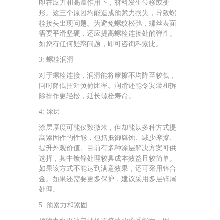
即在应力和高温作用下，材料发生位移或变
形。这三个原因均能造成预紧力损失，导致螺
栓接头出现问题。为避免螺纹松弛，螺丝表面
需要平滑坚硬，还应提高螺栓连接处的弹性。
如您有任何疑惑问题，即可咨询科索比。
3: 螺栓润滑
对于螺栓连接，润滑能将摩擦不均降至较低，
同时降低扭矩负荷比率。润滑还能令安装和拆
除操作更轻松，延长螺栓寿命。
4: 涂层
涂层厚度可能仅数微米，但却能以多种方式提
高紧固件的性能，包括抵御腐蚀、减少摩擦、
提升外观价值。目前有多种涂层解决方案可供
选择，其中镀锌处理较具成本效益且较简单。
如果该方式不能达到满意效果，还可采用锌合
金。如果还需要更多保护，建议采用多层锌屑
处理。
5: 预紧力和紧固