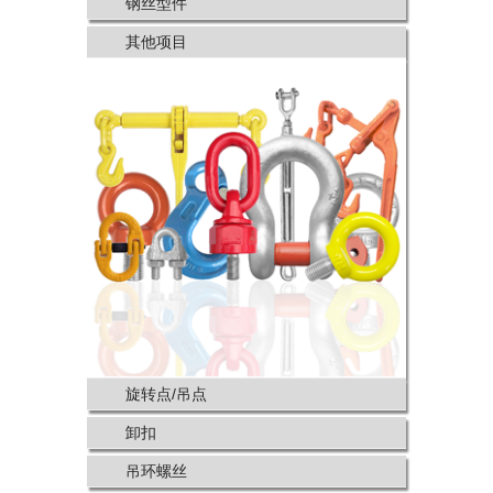
钢丝型件
其他项目
旋转点/吊点
卸扣
吊环螺丝